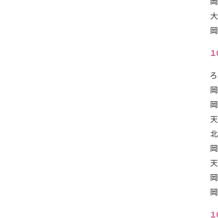
岡
大
岡
１
ろ
岡
岡
天
北
岡
天
岡
岡
１