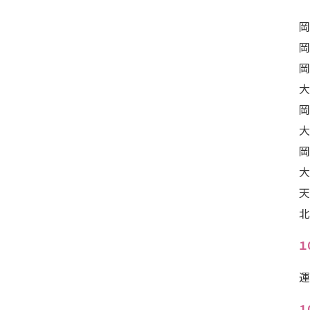
岡
岡
岡
大
岡
大
岡
大
天
北
１
運
１