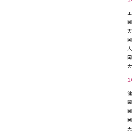
エ
岡
天
岡
大
岡
大
１
健
岡
岡
岡
天