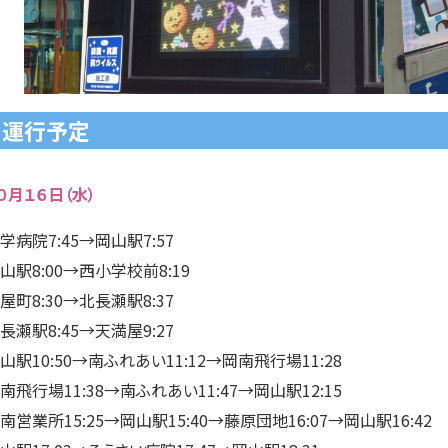
運行予定
０月１６日（水）
学病院7:45→岡山駅7:57
山駅8:00→西小学校前8:19
屋町8:30→北長瀬駅8:37
長瀬駅8:45→天満屋9:27
山駅10:50→南ふれあい11:12→岡南飛行場11:28
南飛行場11:38→南ふれあい11:47→岡山駅12:15
南営業所15:25→岡山駅15:40→藤原団地16:07→岡山駅16:42