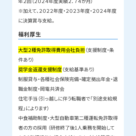
年２回（２０２４年度実績２．７４か月）
※加えて、２０２２年度・２０２３年度・２０２４年度
に決算賞与支給。
福利厚生
大型２種免許取得費用会社負担
（支援制度・条
件あり）
奨学金返還支援制度
（支給基準あり）
制服貸与・各種社会保険完備・確定拠出年金・退
職金制度・岡電共済会
住宅手当（引っ越しに伴う転職者で「別途支給規
程」によります）
中食補助制度・大型自動車第二種運転免許取得
者の方の採用 （研修終了後1人乗務を開始して